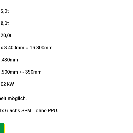
5,0t
8,0t
520,0t
2x 8.400mm = 16.800mm
2.430mm
1.500mm +- 350mm
202 kW
elt möglich.
 1x 6-achs SPMT ohne PPU.