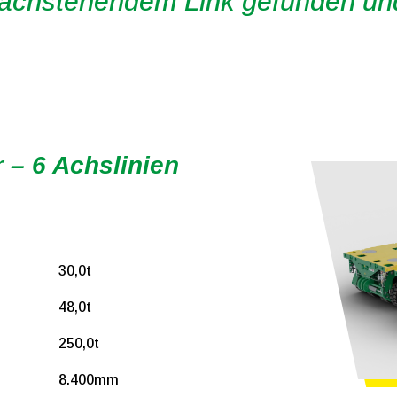
nachstehendem Link gefunden un
 – 6 Achslinien
30,0t
48,0t
250,0t
8.400mm