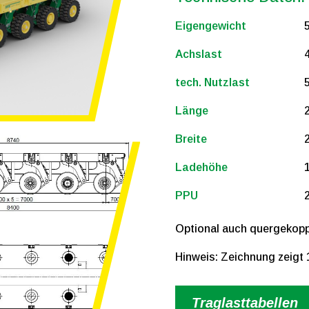
Eigengewicht
5
Achslast
4
tech. Nutzlast
Länge
Breite
Ladehöhe
PPU
Optional auch quergekopp
Hinweis: Zeichnung zeigt
Traglasttabellen