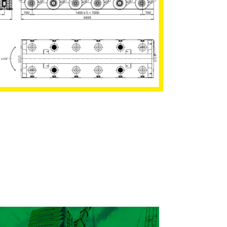
Unser Fuhrpark beherbergt verschiedene