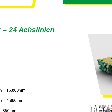
 – 24 Achslinien
m = 16.800mm
m = 4.860mm
+- 350mm