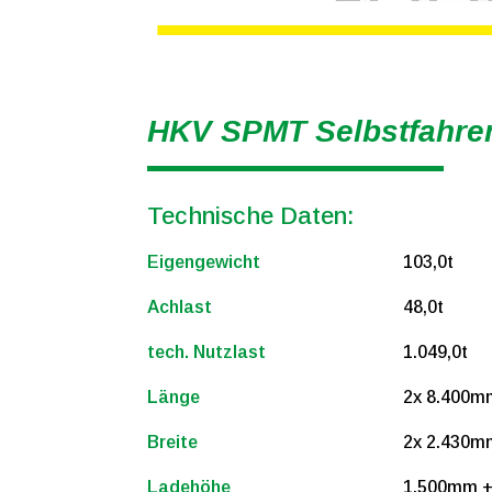
HKV SPMT Selbstfahrer
Technische Daten:
Eigengewicht
103,0t
Achlast
48,0t
tech. Nutzlast
1.049,0t
Länge
2x 8.400m
Breite
2x 2.430m
Ladehöhe
1.500mm 