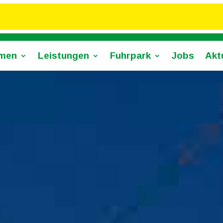
men
Leistungen
Fuhrpark
Jobs
Akt